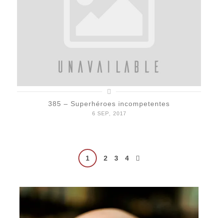
385 – Superhéroes incompetentes
6 SEP, 2017
Posts
1
2
3
4
pagination