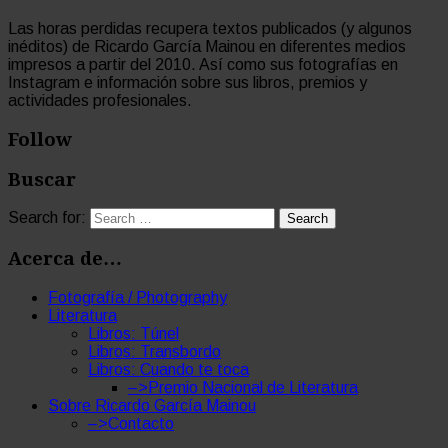
Las horas perdidas recupera textos publicados (y algunos
inéditos) de Ricardo García Mainou en diferentes medios
impresos a partir del 2010. Así como sus fotografías en
Instagram e información sobre sus libros, premios y
actividades profesionales.
Follow
Buscar
Search for:
Acerca de…
Fotografía / Photography
Literatura
Libros: Túnel
Libros: Transbordo
Libros: Cuando te toca
–>Premio Nacional de Literatura
Sobre Ricardo García Mainou
–>Contacto