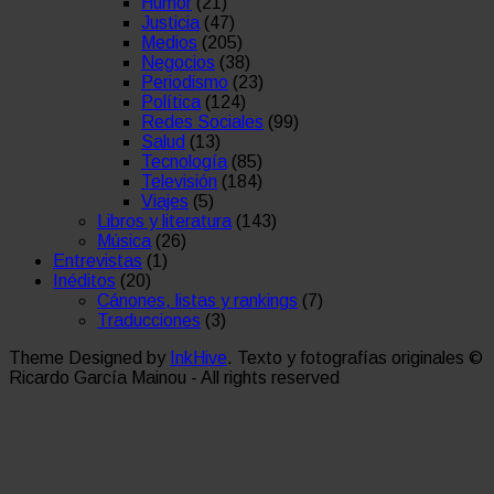
Humor
(21)
Justicia
(47)
Medios
(205)
Negocios
(38)
Periodismo
(23)
Política
(124)
Redes Sociales
(99)
Salud
(13)
Tecnología
(85)
Televisión
(184)
Viajes
(5)
Libros y literatura
(143)
Música
(26)
Entrevistas
(1)
Inéditos
(20)
Cánones, listas y rankings
(7)
Traducciones
(3)
Theme Designed by
InkHive
.
Texto y fotografías originales ©
Ricardo García Mainou - All rights reserved