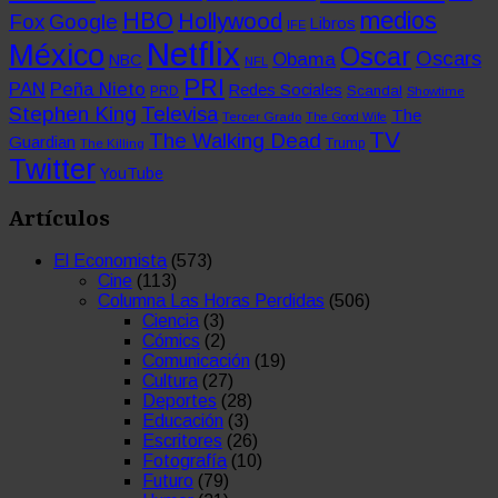
medios
HBO
Hollywood
Fox
Google
Libros
IFE
Netflix
México
Oscar
Oscars
Obama
NBC
NFL
PRI
PAN
Peña Nieto
Redes Sociales
Scandal
PRD
Showtime
Stephen King
Televisa
The
Tercer Grado
The Good Wife
TV
The Walking Dead
Guardian
The Killing
Trump
Twitter
YouTube
Artículos
El Economista
(573)
Cine
(113)
Columna Las Horas Perdidas
(506)
Ciencia
(3)
Cómics
(2)
Comunicación
(19)
Cultura
(27)
Deportes
(28)
Educación
(3)
Escritores
(26)
Fotografía
(10)
Futuro
(79)