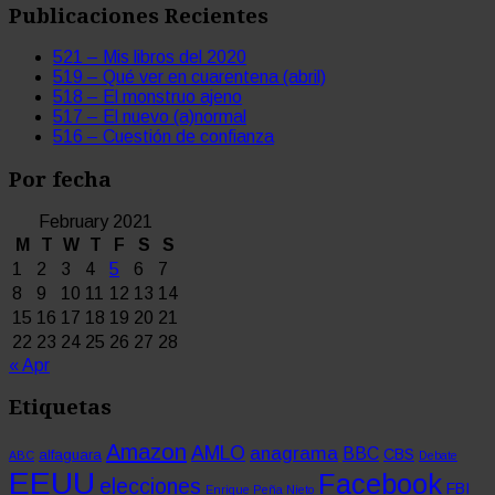
Publicaciones Recientes
521 – Mis libros del 2020
519 – Qué ver en cuarentena (abril)
518 – El monstruo ajeno
517 – El nuevo (a)normal
516 – Cuestión de confianza
Por fecha
February 2021
M
T
W
T
F
S
S
1
2
3
4
5
6
7
8
9
10
11
12
13
14
15
16
17
18
19
20
21
22
23
24
25
26
27
28
« Apr
Etiquetas
Amazon
AMLO
anagrama
BBC
CBS
alfaguara
ABC
Debate
EEUU
Facebook
elecciones
FBI
Enrique Peña Nieto