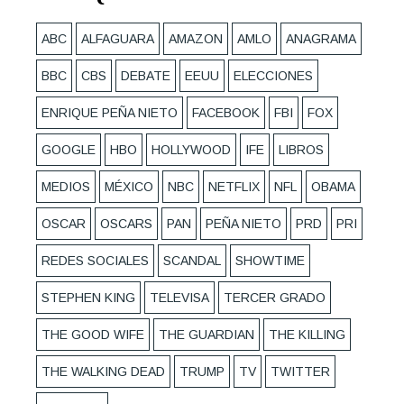
ABC
ALFAGUARA
AMAZON
AMLO
ANAGRAMA
BBC
CBS
DEBATE
EEUU
ELECCIONES
ENRIQUE PEÑA NIETO
FACEBOOK
FBI
FOX
GOOGLE
HBO
HOLLYWOOD
IFE
LIBROS
MEDIOS
MÉXICO
NBC
NETFLIX
NFL
OBAMA
OSCAR
OSCARS
PAN
PEÑA NIETO
PRD
PRI
REDES SOCIALES
SCANDAL
SHOWTIME
STEPHEN KING
TELEVISA
TERCER GRADO
THE GOOD WIFE
THE GUARDIAN
THE KILLING
THE WALKING DEAD
TRUMP
TV
TWITTER