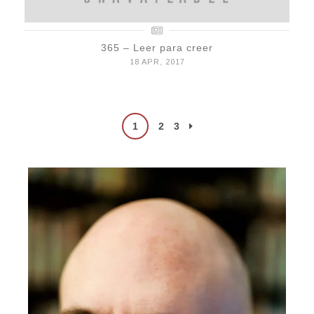
365 – Leer para creer
18 APR, 2017
Posts
1
2
3
pagination