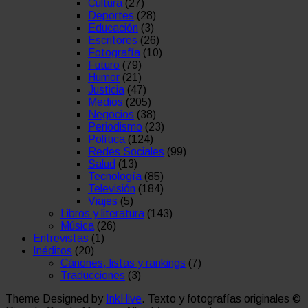
Cultura
(27)
Deportes
(28)
Educación
(3)
Escritores
(26)
Fotografía
(10)
Futuro
(79)
Humor
(21)
Justicia
(47)
Medios
(205)
Negocios
(38)
Periodismo
(23)
Política
(124)
Redes Sociales
(99)
Salud
(13)
Tecnología
(85)
Televisión
(184)
Viajes
(5)
Libros y literatura
(143)
Música
(26)
Entrevistas
(1)
Inéditos
(20)
Cánones, listas y rankings
(7)
Traducciones
(3)
Theme Designed by
InkHive
.
Texto y fotografías originales ©