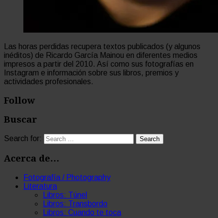
Las horas perdidas recupera textos publicados (y algunos
inéditos) de Ricardo García Mainou en diferentes medios
impresos a partir del 2010. Así como sus fotografías en
Instagram e información sobre sus libros, premios y
actividades profesionales.
Follow
Buscar
Search for:
Acerca de…
Fotografía / Photography
Literatura
Libros: Túnel
Libros: Transbordo
Libros: Cuando te toca