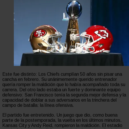
Este fue distinto: Los Chiefs cumplían 50 años sin pisar una
cancha en febrero. Su unánimemente querido entrenador
quería romper la maldición que lo había acompañado toda su
carrera. Del otro lado estaba un fuerte y dominante equipo
defensivo: San Francisco tenía la segunda mejor defensa y la
capacidad de doblar a sus adversarios en la trinchera del
campo de batalla: la línea ofensiva.
El partido fue entretenido. Un juego que dio, como buena
parte de la postemporada, la vuelta en los últimos minutos.
Kansas City y Andy Reid, rompieron la maldición. El estadio