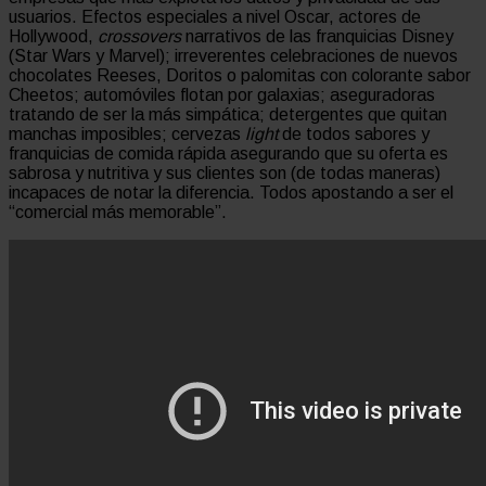
usuarios. Efectos especiales a nivel Oscar, actores de
Hollywood,
crossovers
narrativos de las franquicias Disney
(Star Wars y Marvel); irreverentes celebraciones de nuevos
chocolates Reeses, Doritos o palomitas con colorante sabor
Cheetos; automóviles flotan por galaxias; aseguradoras
tratando de ser la más simpática; detergentes que quitan
manchas imposibles; cervezas
light
de todos sabores y
franquicias de comida rápida asegurando que su oferta es
sabrosa y nutritiva y sus clientes son (de todas maneras)
incapaces de notar la diferencia. Todos apostando a ser el
“comercial más memorable”.