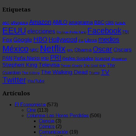
Etiquetas
Amazon
AMLO
anagrama
BBC
CBS
alfaguara
ABC
Debate
EEUU
Facebook
elecciones
FBI
Enrique Peña Nieto
medios
HBO
Hollywood
Fox
Google
Libros
IFE
Netflix
México
Oscar
Oscars
Obama
NBC
NFL
PRI
PAN
Peña Nieto
Redes Sociales
Scandal
PRD
Showtime
Stephen King
Televisa
The
Tercer Grado
The Good Wife
TV
The Walking Dead
Guardian
The Killing
Trump
Twitter
YouTube
Artículos
El Economista
(573)
Cine
(113)
Columna Las Horas Perdidas
(506)
Ciencia
(3)
Cómics
(2)
Comunicación
(19)