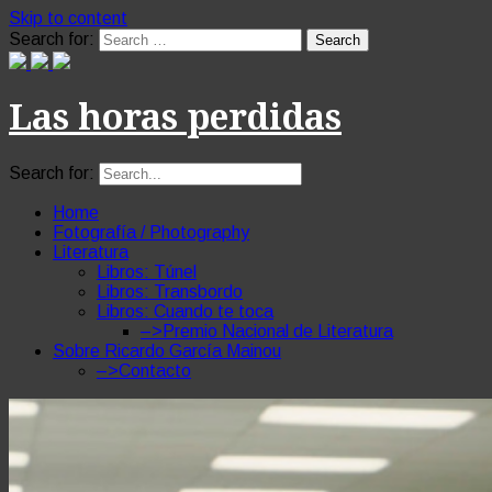
Skip to content
Search for:
Las horas perdidas
Search for:
Home
Fotografía / Photography
Literatura
Libros: Túnel
Libros: Transbordo
Libros: Cuando te toca
–>Premio Nacional de Literatura
Sobre Ricardo García Mainou
–>Contacto