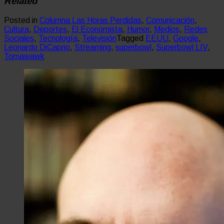
Related
Posted in
Columna Las Horas Perdidas
,
Comunicación
,
Cultura
,
Deportes
,
El Economista
,
Humor
,
Medios
,
Redes
Sociales
,
Tecnología
,
Televisión
Tagged
EEUU
,
Google
,
Leonardo DiCaprio
,
Streaming
,
superbowl
,
Superbowl LIV
,
Tomawawk