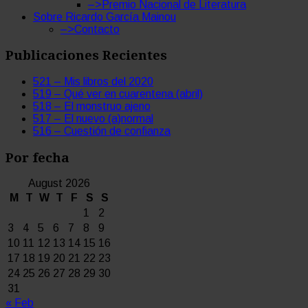
–>Premio Nacional de Literatura
Sobre Ricardo García Mainou
–>Contacto
Publicaciones Recientes
521 – Mis libros del 2020
519 – Qué ver en cuarentena (abril)
518 – El monstruo ajeno
517 – El nuevo (a)normal
516 – Cuestión de confianza
Por fecha
August 2026
M
T
W
T
F
S
S
1
2
3
4
5
6
7
8
9
10
11
12
13
14
15
16
17
18
19
20
21
22
23
24
25
26
27
28
29
30
31
« Feb