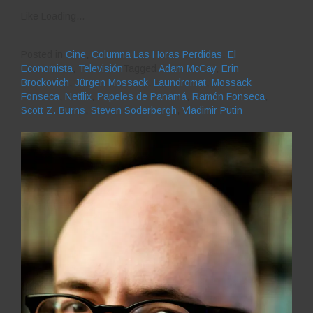
Like
Loading...
Posted in
Cine
,
Columna Las Horas Perdidas
,
El
Economista
,
Televisión
Tagged
Adam McCay
,
Erin
Brockovich
,
Jürgen Mossack
,
Laundromat
,
Mossack
Fonseca
,
Netflix
,
Papeles de Panamá
,
Ramón Fonseca
,
Scott Z. Burns
,
Steven Soderbergh
,
Vladimir Putin