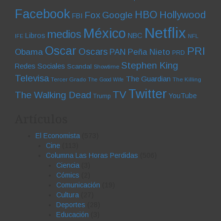
Facebook
HBO
Hollywood
Fox
Google
FBI
Netflix
México
medios
Libros
NBC
NFL
IFE
Oscar
PRI
Oscars
Obama
PAN
Peña Nieto
PRD
Stephen King
Redes Sociales
Scandal
Showtime
Televisa
The Guardian
Tercer Grado
The Killing
The Good Wife
Twitter
TV
The Walking Dead
YouTube
Trump
Artículos
El Economista
(573)
Cine
(113)
Columna Las Horas Perdidas
(506)
Ciencia
(3)
Cómics
(2)
Comunicación
(19)
Cultura
(27)
Deportes
(28)
Educación
(3)