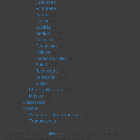
Escritores
(26)
Fotografía
(10)
Futuro
(79)
Humor
(21)
Justicia
(47)
Medios
(205)
Negocios
(38)
Periodismo
(23)
Política
(124)
Redes Sociales
(99)
Salud
(13)
Tecnología
(85)
Televisión
(184)
Viajes
(5)
Libros y literatura
(143)
Música
(26)
Entrevistas
(1)
Inéditos
(20)
Cánones, listas y rankings
(7)
Traducciones
(3)
Theme Designed by
InkHive
.
Texto y fotografías originales ©