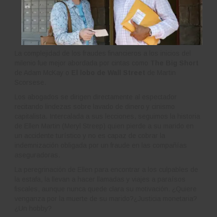
La complejidad de los fraudes financieros a los inicios del
milenio fue mejor abordada por cintas como
The Big Short
de Adam McKay o
El lobo de Wall Street
de Martin
Scorsese.
Los abogados se dirigen directamente al espectador
recitando lindezas sobre lavado de dinero y cinismo
capitalista. Intercalada a sus lecciones, seguimos la historia
de Ellen Martin (Meryl Streep) quien pierde a su marido en
un accidente turístico y no es capaz de cobrar la
indemnización obligada por un fraude en las compañías
aseguradoras.
La peregrinación de Ellen para encontrar a los culpables de
la estafa, la llevan a hacer llamadas y viajes a paraísos
fiscales, aunque nunca quede clara su motivación. ¿Quiere
venganza por la muerte de su marido?¿Justicia monetaria?
¿Un hobby?