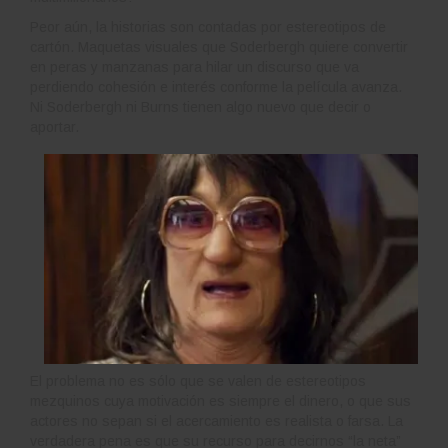
Peor aún, la historias son contadas por estereotipos de
cartón. Maquetas visuales que Soderbergh quiere convertir
en peras y manzanas para hilar un discurso que va
perdiendo cohesión e interés conforme la película avanza.
Ni Soderbergh ni Burns tienen algo nuevo que decir o
aportar.
El problema no es sólo que se valen de estereotipos
mezquinos cuya motivación es siempre el dinero, o que sus
actores no sepan si el acercamiento es realista o farsa. La
verdadera pena es que su recurso para decirnos “la neta”