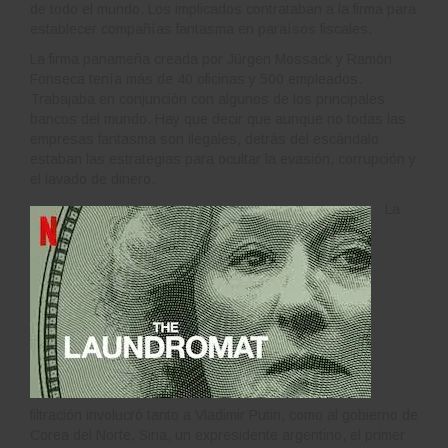
de todo el mundo. Los implicados contrataban a la firma para
establecer compañías fantasma en paraísos fiscales.
La firma panameña creada por Jürgen Mossack y Ramón
Fonseca tenía más de 40 oficinas y 500 empleados.
Trabajaba en conjunción con algunos de los principales
bancos del mundo. Hay que decir que aunque no todas las
empresas fantasma son ilegales, detrás del escándalo
estaban las estrategias para ocultar la evasión, corrupción y
el lavado de dinero.
La
filtración involucró tanto a Vladimir Putin, como al gobierno de
Corea del Norte, Siria, un expresidente argentino, el primer