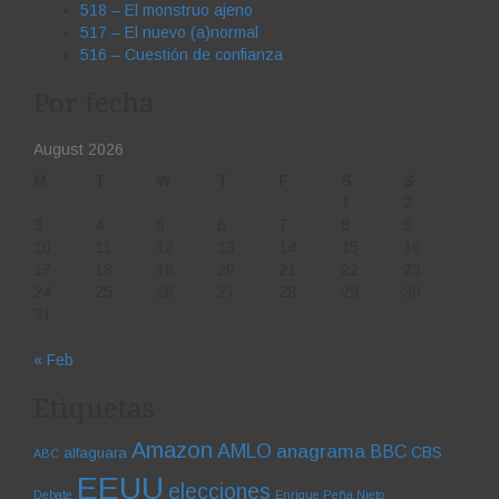
518 – El monstruo ajeno
517 – El nuevo (a)normal
516 – Cuestión de confianza
Por fecha
August 2026
M
T
W
T
F
S
S
1
2
3
4
5
6
7
8
9
10
11
12
13
14
15
16
17
18
19
20
21
22
23
24
25
26
27
28
29
30
31
« Feb
Etiquetas
Amazon
AMLO
anagrama
BBC
CBS
alfaguara
ABC
EEUU
elecciones
Debate
Enrique Peña Nieto