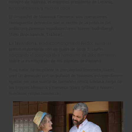
ministro de Islandia, el entonces presidente de Ucrania,
narcotraficantes, y muchos otros.
El despacho de Mossack Fonseca, sus operaciones
consiguiente derrumbe son el centro de la película del
ambicioso cineasta estadounidense Steven Soderbergh
(
Erin Brockovich
,
Tráfico
).
La lavandería
, producción original de Netflix, sumó un
elenco multiestelar con un guión de Scott Z. Burns
adaptando el complejo libro homónimo de Jake Bernstein
sobre la investigación de los papeles de Panamá.
Para tratar de simplificar la complejidad financiera, Burns
creó un armazón con un puñado de historias independientes
ligadas por una suerte de narración cínica ficticia a cargo de
los propios Mossack y Fonseca (Gary Oldman y Antonio
Banderas respectivamente).