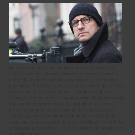
Uno pensaría que la mayor dificultad para Soderbergh
estaría en mostrar las implicaciones humanas y sociales
detrás de los áridos intríngulis financieros del despacho
panameño. Pero sus creadores nunca deciden qué historia
quieren contar. ¿La saga de los estafadores o de sus
víctimas?¿Debemos sentir empatía porque la señora perdió
a su marido o porque no pudo cobrar dinero por ello o
porque le ganaron el departamento que quería en Las
Vegas? ¿Debemos sentir empatía por las empresas que
escatiman en sus seguros de responsabilidad civil?¿Por las
secretarias panameñas? ¿Por los familiares de los amorales
multimillonarios?