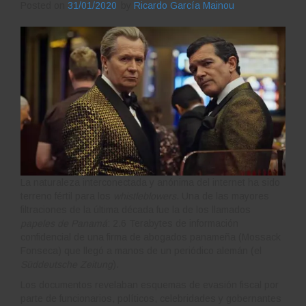
Posted on
31/01/2020
by
Ricardo García Mainou
La naturaleza interconectada y anónima del internet ha sido
terreno fértil para los
whistleblowers
. Una de las mayores
filtraciones de la última década fue la de los llamados
papeles de Panamá
: 2.6 Terabytes de información
confidencial de una firma de abogados panameña (Mossack
Fonseca) que llegó a manos de un periódico alemán (el
Süddeutsche Zeitung
).
Los documentos revelaban esquemas de evasión fiscal por
parte de funcionarios, políticos, celebridades y gobernantes